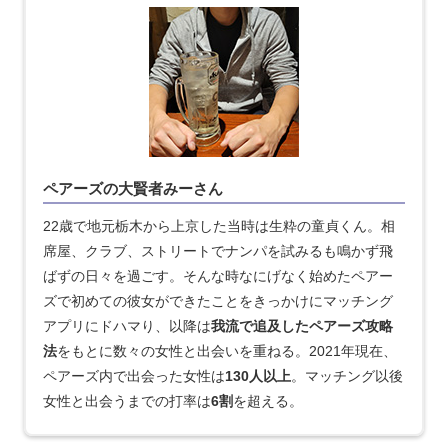
ペアーズの大賢者みーさん
22歳で地元栃木から上京した当時は生粋の童貞くん。相
席屋、クラブ、ストリートでナンパを試みるも鳴かず飛
ばずの日々を過ごす。そんな時なにげなく始めたペアー
ズで初めての彼女ができたことをきっかけにマッチング
アプリにドハマり、以降は
我流で追及したペアーズ攻略
法
をもとに数々の女性と出会いを重ねる。2021年現在、
ペアーズ内で出会った女性は
130人以上
。マッチング以後
女性と出会うまでの打率は
6割
を超える。