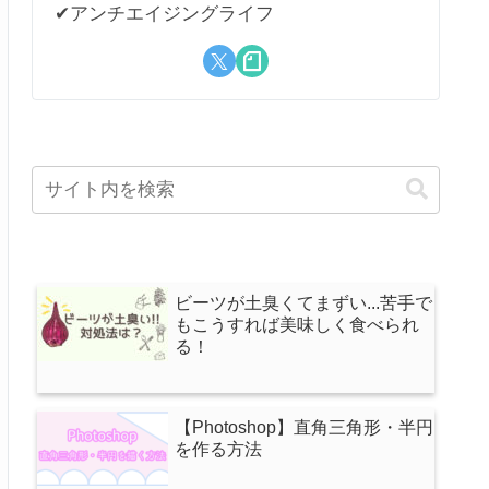
✔︎アンチエイジングライフ
ビーツが土臭くてまずい...苦手で
もこうすれば美味しく食べられ
る！
【Photoshop】直角三角形・半円
を作る方法