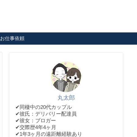
お仕事依頼
丸太郎
✔︎同棲中の20代カップル
✔︎彼氏：デリバリー配達員
✔︎彼女：ブロガー
✔︎交際歴4年4ヶ月
✔︎1年3ヶ月の遠距離経験あり