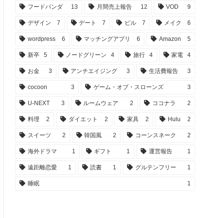
フードパンダ
13
月間売上報告
12
VOD
9
デザイン
7
デート
7
ピル
7
メイク
6
wordpress
6
マッチングアプリ
6
Amazon
5
新卒
5
ノードグリーン
4
旅行
4
家電
4
お金
3
アンチエイジング
3
生活費報告
3
cocoon
3
ゲーム・オブ・スローンズ
3
U-NEXT
3
ルームウェア
2
ココナラ
2
料理
2
ダイエット
2
家具
2
Hulu
2
スイーツ
2
韓国風
2
コーンスネーク
2
海外ドラマ
1
ギフト
1
運営報告
1
遠距離恋愛
1
読書
1
グルテンフリー
1
睡眠
1