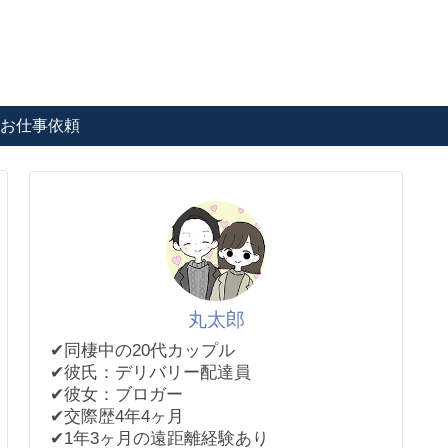
お仕事依頼
丸太郎
✔︎同棲中の20代カップル
✔︎彼氏：デリバリー配達員
✔︎彼女：ブロガー
✔︎交際歴4年4ヶ月
✔︎1年3ヶ月の遠距離経験あり