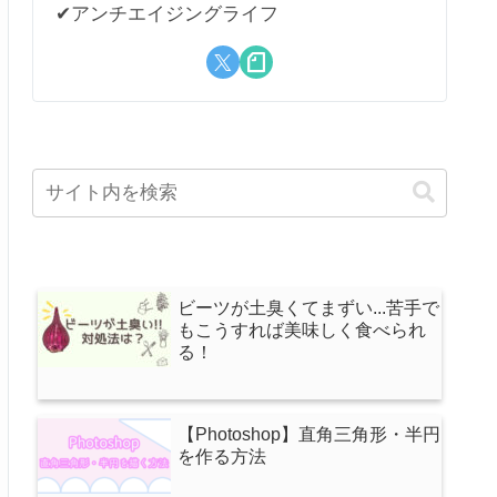
✔︎アンチエイジングライフ
ビーツが土臭くてまずい...苦手で
もこうすれば美味しく食べられ
る！
【Photoshop】直角三角形・半円
を作る方法