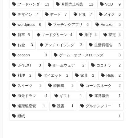
フードパンダ
13
月間売上報告
12
VOD
9
デザイン
7
デート
7
ピル
7
メイク
6
wordpress
6
マッチングアプリ
6
Amazon
5
新卒
5
ノードグリーン
4
旅行
4
家電
4
お金
3
アンチエイジング
3
生活費報告
3
cocoon
3
ゲーム・オブ・スローンズ
3
U-NEXT
3
ルームウェア
2
ココナラ
2
料理
2
ダイエット
2
家具
2
Hulu
2
スイーツ
2
韓国風
2
コーンスネーク
2
海外ドラマ
1
ギフト
1
運営報告
1
遠距離恋愛
1
読書
1
グルテンフリー
1
睡眠
1