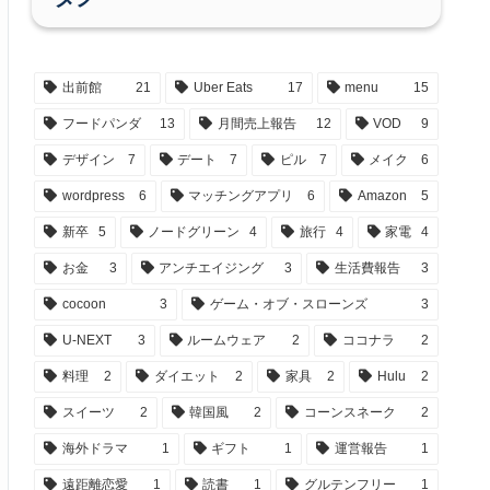
出前館
21
Uber Eats
17
menu
15
フードパンダ
13
月間売上報告
12
VOD
9
デザイン
7
デート
7
ピル
7
メイク
6
wordpress
6
マッチングアプリ
6
Amazon
5
新卒
5
ノードグリーン
4
旅行
4
家電
4
お金
3
アンチエイジング
3
生活費報告
3
cocoon
3
ゲーム・オブ・スローンズ
3
U-NEXT
3
ルームウェア
2
ココナラ
2
料理
2
ダイエット
2
家具
2
Hulu
2
スイーツ
2
韓国風
2
コーンスネーク
2
海外ドラマ
1
ギフト
1
運営報告
1
遠距離恋愛
1
読書
1
グルテンフリー
1