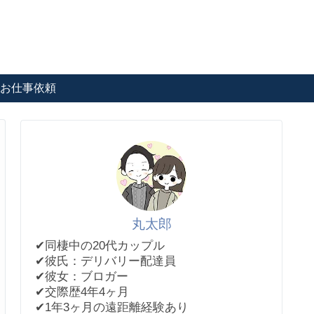
お仕事依頼
丸太郎
✔︎同棲中の20代カップル
✔︎彼氏：デリバリー配達員
✔︎彼女：ブロガー
✔︎交際歴4年4ヶ月
✔︎1年3ヶ月の遠距離経験あり