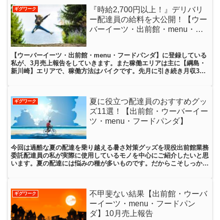
『時給2,700円以上！』デリバリ
ギグワーク
ー配達員の給料を大公開！【ウー
バーイーツ・出前館・menu・フ
ードパンダ】3月売上報告
【ウーバーイーツ・出前館・menu・フードパンダ】に登録している
私が、3月売上報告をしていきます。また稼働エリアは主に【綱島・
新川崎】エリアで、稼働方法はバイクです。先月に引き続き月収30
万円を突破することが出来ました！
夏に役立つ配達員のおすすめグッ
ギグワーク
ズ11選！【出前館・ウーバーイー
ツ・menu・フードパンダ】
今回は過酷な夏の配達を乗り越える暑さ対策グッズを現役出前館業務
委託配達員の私が実際に使用しているモノを中心にご紹介したいと思
います。夏の配達には悩みの種が多いものです。だからこそしっかり
対策をして厄介な夏と上手に向き合っていきましょう！
不甲斐ない結果【出前館・ウーバ
ギグワーク
ーイーツ・menu・フードパン
ダ】10月売上報告