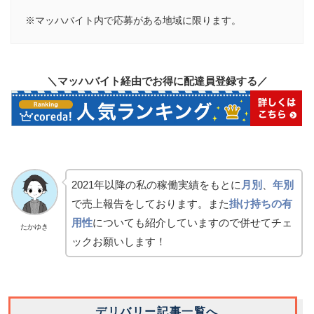
※マッハバイト内で応募がある地域に限ります。
＼マッハバイト経由でお得に配達員登録する／
2021年以降の私の稼働実績をもとに
月別
、
年別
で売上報告をしております。また
掛け持ちの有
用性
についても紹介していますので併せてチェ
たかゆき
ックお願いします！
デリバリー記事一覧へ