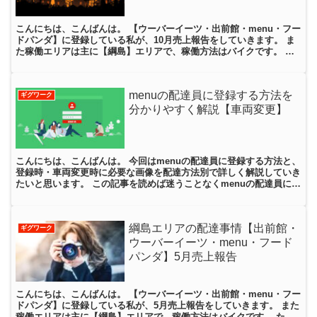
こんにちは、こんばんは。 【ウーバーイーツ・出前館・menu・フー
ドパンダ】に登録している私が、10月売上報告をしていきます。 ま
た稼働エリアは主に【綱島】エリアで、稼働方法はバイクです。 た
かゆき 私は主に【綱島・武蔵小杉エリア】で配達を...
menuの配達員に登録する方法を
ギグワーク
分かりやすく解説【車両変更】
こんにちは、こんばんは。 今回はmenuの配達員に登録する方法と、
登録時・車両変更時に必要な画像を配達方法別で詳しく解説していき
たいと思います。 この記事を読めば迷うことなくmenuの配達員に登
録することができ、登録後の車両変更も問題なく対...
綱島エリアの配達事情【出前館・
ギグワーク
ウーバーイーツ・menu・フード
パンダ】5月売上報告
こんにちは、こんばんは。 【ウーバーイーツ・出前館・menu・フー
ドパンダ】に登録している私が、5月売上報告をしていきます。 また
稼働エリアは主に【綱島】エリアで、稼働方法はバイクです。 たか