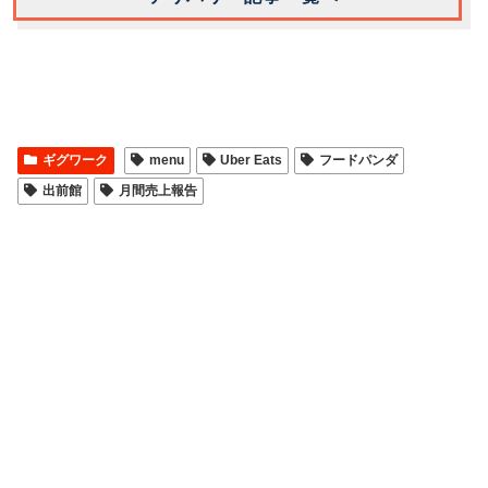
ギグワーク
menu
Uber Eats
フードパンダ
出前館
月間売上報告