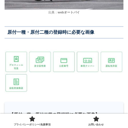
出典：
webオートバイ
原付一種・原付二種の登録時に必要な画像
【原付一種・原付二種の登録時に必要な画像】
プロフィール写真
プライバシーポリシー/免責事項
お問い合わせ