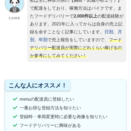
私は主に神奈川県の【綱島・武蔵小杉エリア】
で配達をしており、稼働方法はバイクです。ま
たフードデリバリーで
2,000件以上
の配達経験が
たかゆき
あります。2021年に入ってからは自身の売上記
録を余すことなく記事にしています。
日別
、
月
別
、
年別
で売上報告をしていますので、
フード
デリバリー配達員が実際にどれくらい稼げるの
か参考にしてみてください！
こんな人にオススメ！
menuの配達員に登録したい
一番お得な登録方法を知りたい
登録時・車両変更時に必要な画像を知りたい
フードデリバリーに興味がある