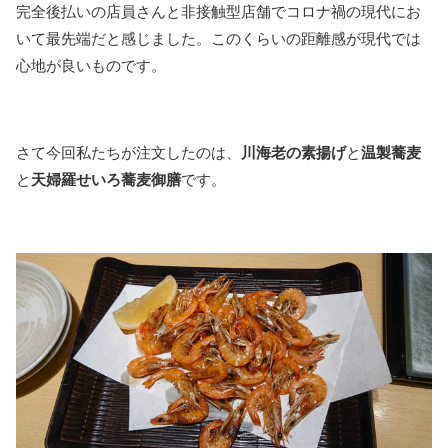
完全後払いの店員さんと非接触型店舗でコロナ禍の現代にお
いて最先端だと感じました。このくらいの距離感が現代では
心地が良いものです。
さて今回私たちが注文したのは、
川海老の素揚げ
と
温製蕎麦
と
天婦羅せいろ蕎麦御膳
です。