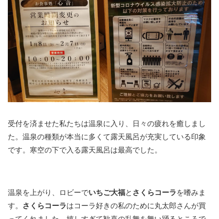
受付を済ませた私たちは温泉に入り、日々の疲れを癒しまし
た。温泉の種類が本当に多くて露天風呂が充実している印象
です。寒空の下で入る露天風呂は最高でした。
温泉を上がり、ロビーで
いちご大福
と
さくらコーラ
を嗜みま
す。
さくらコーラ
はコーラ好きの私のために丸太郎さんが買
ってくれました。嬉しすぎて歓喜の乱舞を舞い踊るところで