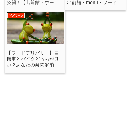
公開！【出前館・ウーバ
出前館・menu・フードパ
ーイーツ・menu・フード
ンダ】2月売上報告
パンダ】2021年永久保存
ギグワーク
版！
【フードデリバリー】自
転車とバイクどっちが良
い？あなたの疑問解消し
ます