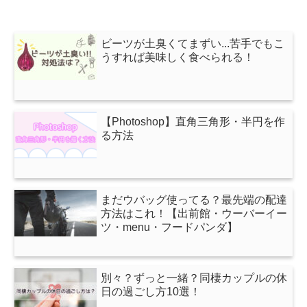
ビーツが土臭くてまずい...苦手でもこ
うすれば美味しく食べられる！
【Photoshop】直角三角形・半円を作
る方法
まだウバッグ使ってる？最先端の配達
方法はこれ！【出前館・ウーバーイー
ツ・menu・フードパンダ】
別々？ずっと一緒？同棲カップルの休
日の過ごし方10選！