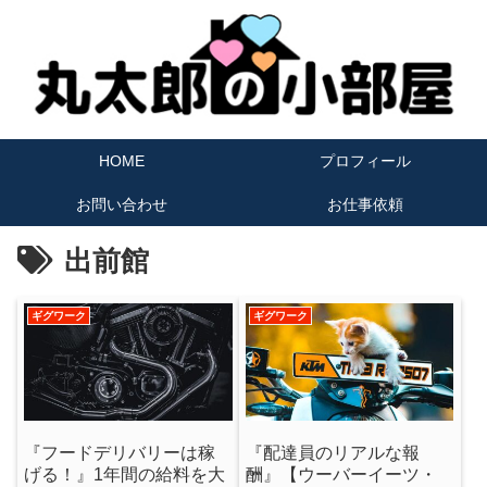
HOME
プロフィール
お問い合わせ
お仕事依頼
出前館
ギグワーク
ギグワーク
『フードデリバリーは稼
『配達員のリアルな報
げる！』1年間の給料を大
酬』【ウーバーイーツ・