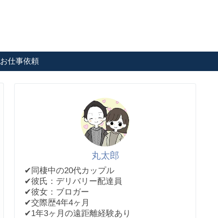
お仕事依頼
丸太郎
✔︎同棲中の20代カップル
✔︎彼氏：デリバリー配達員
✔︎彼女：ブロガー
✔︎交際歴4年4ヶ月
✔︎1年3ヶ月の遠距離経験あり