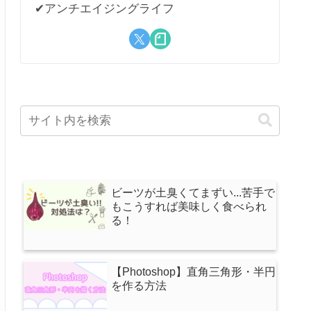
✔︎アンチエイジングライフ
ビーツが土臭くてまずい...苦手で
もこうすれば美味しく食べられ
る！
【Photoshop】直角三角形・半円
を作る方法