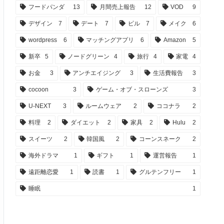
フードパンダ
13
月間売上報告
12
VOD
9
デザイン
7
デート
7
ピル
7
メイク
6
wordpress
6
マッチングアプリ
6
Amazon
5
新卒
5
ノードグリーン
4
旅行
4
家電
4
お金
3
アンチエイジング
3
生活費報告
3
cocoon
3
ゲーム・オブ・スローンズ
3
U-NEXT
3
ルームウェア
2
ココナラ
2
料理
2
ダイエット
2
家具
2
Hulu
2
スイーツ
2
韓国風
2
コーンスネーク
2
海外ドラマ
1
ギフト
1
運営報告
1
遠距離恋愛
1
読書
1
グルテンフリー
1
睡眠
1