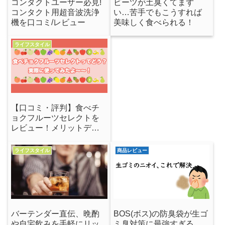
コンタクトユーザー必見!
ビーツが土臭くてまず
コンタクト用超音波洗浄
い…苦手でもこうすれば
機を口コミ/レビュー
美味しく食べられる！
ライフスタイル
【口コミ・評判】食べチ
ョクフルーツセレクトを
レビュー！メリットデメ
リットを解説
ライフスタイル
商品レビュー
バーテンダー直伝、晩酌
BOS(ボス)の防臭袋が生ゴ
や自宅飲みを手軽にリッ
ミ臭対策に最強すぎる