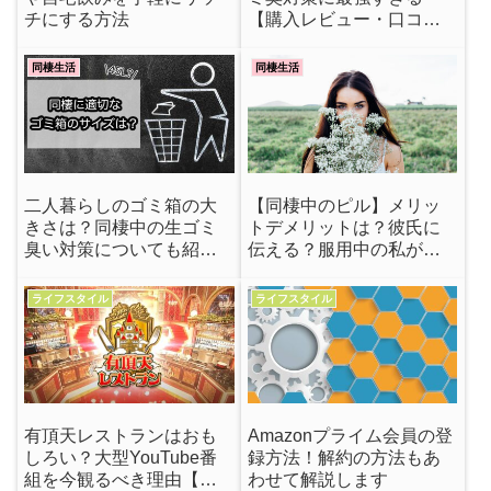
チにする方法
【購入レビュー・口コ
ミ】
同棲生活
同棲生活
二人暮らしのゴミ箱の大
【同棲中のピル】メリッ
きさは？同棲中の生ゴミ
トデメリットは？彼氏に
臭い対策についても紹
伝える？服用中の私が解
介！
説
ライフスタイル
ライフスタイル
有頂天レストランはおも
Amazonプライム会員の登
しろい？大型YouTube番
録方法！解約の方法もあ
組を今観るべき理由【宮
わせて解説します