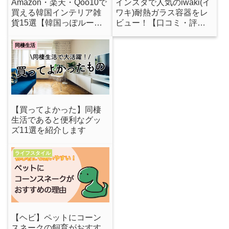
Amazon・楽天・Qoo10で
インスタで人気のiwaki(イ
買える韓国インテリア雑
ワキ)耐熱ガラス容器をレ
貨15選【韓国っぽルーム
ビュー！【口コミ・評
の作り方】
判】
同棲生活
【買ってよかった】同棲
生活であると便利なグッ
ズ11選を紹介します
ライフスタイル
【ヘビ】ペットにコーン
スネークの飼育がおすす