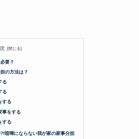
次
は必要？
分担の方法は？
する
する
をする
家事をする
をする
?!喧嘩にならない我が家の家事分担