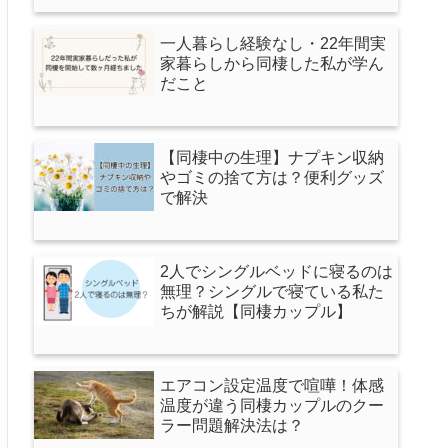
一人暮らし経験なし・22年間実
家暮らしから同棲した私が学ん
だこと
【同棲中の生理】ナプキン収納
やゴミの捨て方は？便利グッズ
で解決
2人でシングルベッドに寝るのは
無理？シングルで寝ている私た
ちが解説【同棲カップル】
エアコン設定温度で喧嘩！体感
温度が違う同棲カップルのクー
ラー問題解決法は？