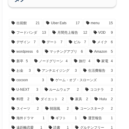
出前館
21
Uber Eats
17
menu
15
フードパンダ
13
月間売上報告
12
VOD
9
デザイン
7
デート
7
ピル
7
メイク
6
wordpress
6
マッチングアプリ
6
Amazon
5
新卒
5
ノードグリーン
4
旅行
4
家電
4
お金
3
アンチエイジング
3
生活費報告
3
cocoon
3
ゲーム・オブ・スローンズ
3
U-NEXT
3
ルームウェア
2
ココナラ
2
料理
2
ダイエット
2
家具
2
Hulu
2
スイーツ
2
韓国風
2
コーンスネーク
2
海外ドラマ
1
ギフト
1
運営報告
1
遠距離恋愛
1
読書
1
グルテンフリー
1