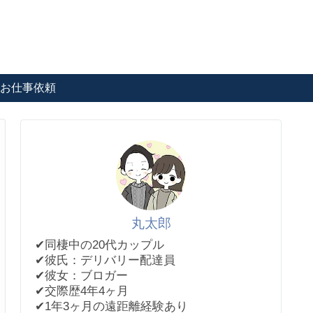
お仕事依頼
丸太郎
✔︎同棲中の20代カップル
✔︎彼氏：デリバリー配達員
✔︎彼女：ブロガー
✔︎交際歴4年4ヶ月
✔︎1年3ヶ月の遠距離経験あり