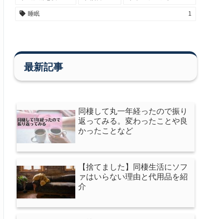
睡眠
1
最新記事
同棲して丸一年経ったので振り
返ってみる。変わったことや良
かったことなど
【捨てました】同棲生活にソフ
ァはいらない理由と代用品を紹
介